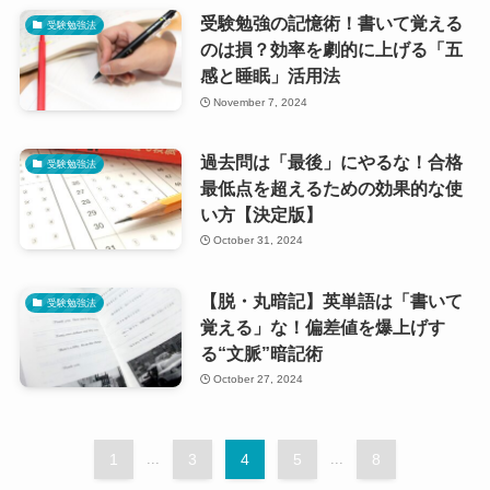
受験勉強の記憶術！書いて覚える
受験勉強法
のは損？効率を劇的に上げる「五
感と睡眠」活用法
November 7, 2024
過去問は「最後」にやるな！合格
受験勉強法
最低点を超えるための効果的な使
い方【決定版】
October 31, 2024
【脱・丸暗記】英単語は「書いて
受験勉強法
覚える」な！偏差値を爆上げす
る“文脈”暗記術
October 27, 2024
1
...
3
4
5
...
8