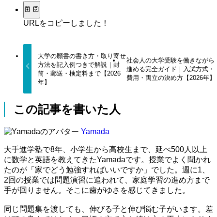
URLをコピーしました！
大学の願書の書き方・取り寄せ
社会人の大学受験を働きながら
方法を記入例つきで解説｜封
進める完全ガイド｜入試方式・
筒・郵送・検定料まで【2026
費用・両立の決め方【2026年】
年】
この記事を書いた人
Yamada
大手進学塾で8年、小学生から高校生まで、延べ500人以上
に数学と英語を教えてきたYamadaです。授業でよく聞かれ
たのが「家でどう勉強すればいいですか」でした。週に1、
2回の授業では問題演習に追われて、家庭学習の進め方まで
手が回りません。そこに歯がゆさを感じてきました。
同じ問題集を渡しても、伸びる子と伸び悩む子がいます。差