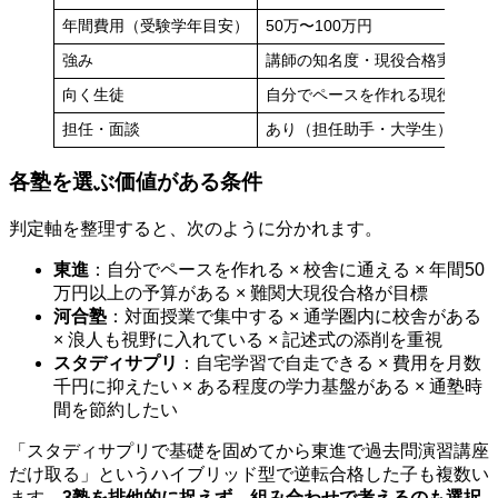
年間費用（受験学年目安）
50万〜100万円
強み
講師の知名度・現役合格実績・
向く生徒
自分でペースを作れる現役生
担任・面談
あり（担任助手・大学生）
各塾を選ぶ価値がある条件
判定軸を整理すると、次のように分かれます。
東進
：自分でペースを作れる × 校舎に通える × 年間50
万円以上の予算がある × 難関大現役合格が目標
河合塾
：対面授業で集中する × 通学圏内に校舎がある
× 浪人も視野に入れている × 記述式の添削を重視
スタディサプリ
：自宅学習で自走できる × 費用を月数
千円に抑えたい × ある程度の学力基盤がある × 通塾時
間を節約したい
「スタディサプリで基礎を固めてから東進で過去問演習講座
だけ取る」というハイブリッド型で逆転合格した子も複数い
ます。
3塾を排他的に捉えず、組み合わせで考えるのも選択