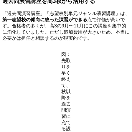
過去問演習講座を高3秋から活用する
「過去問演習講座」「志望校別単元ジャンル演習講座」は、
第一志望校の傾向に絞った演習ができる
点で評価が高いで
す。合格者の多くが、高3の9月〜11月にこの講座を集中的
に消化していました。ただし追加費用が大きいため、本当に
必要かは担任と相談するのが現実的です。
図：
先取
りを
早く
終え
て、
秋以
降を
過去
問演
習に
充て
る設