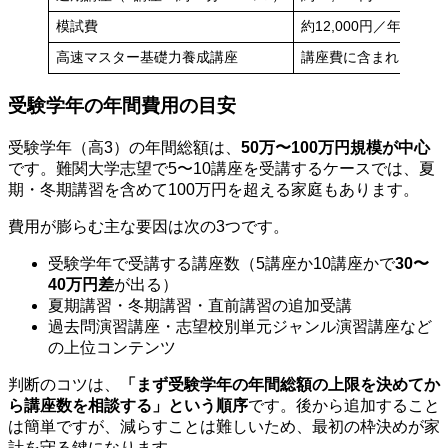
模試費
約12,000円／年
高速マスター基礎力養成講座
講座費に含まれること
受験学年の年間費用の目安
受験学年（高3）の年間総額は、
50万〜100万円規模が中心
です。難関大学志望で5〜10講座を受講するケースでは、夏
期・冬期講習を含めて100万円を超える家庭もあります。
費用が膨らむ主な要因は次の3つです。
受験学年で受講する講座数（5講座か10講座かで
30〜
40万円差
が出る）
夏期講習・冬期講習・直前講習の追加受講
過去問演習講座・志望校別単元ジャンル演習講座など
の上位コンテンツ
判断のコツは、
「まず受験学年の年間総額の上限を決めてか
ら講座数を相談する」という順序
です。後から追加すること
は簡単ですが、減らすことは難しいため、最初の枠決めが家
計を守る鍵になります。