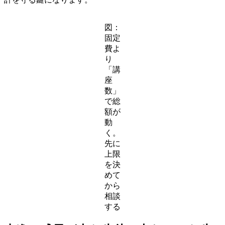
図：
固定
費よ
り
「講
座
数」
で総
額が
動
く。
先に
上限
を決
めて
から
相談
する