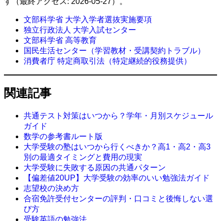
す（最終アクセス: 2026-05-27）。
文部科学省 大学入学者選抜実施要項
独立行政法人 大学入試センター
文部科学省 高等教育
国民生活センター（学習教材・受講契約トラブル）
消費者庁 特定商取引法（特定継続的役務提供）
関連記事
共通テスト対策はいつから？学年・月別スケジュール
ガイド
数学の参考書ルート版
大学受験の塾はいつから行くべきか？高1・高2・高3
別の最適タイミングと費用の現実
大学受験に失敗する原因の共通パターン
【偏差値20UP】大学受験の効率のいい勉強法ガイド
志望校の決め方
合宿免許受付センターの評判・口コミと後悔しない選
び方
受験英語の勉強法