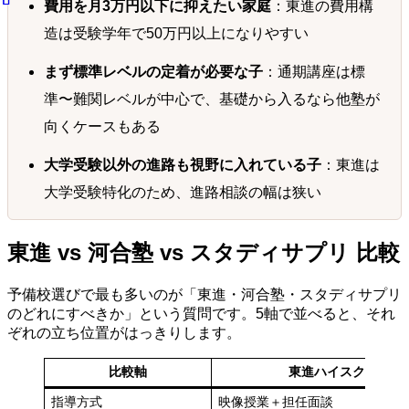
費用を月3万円以下に抑えたい家庭
：東進の費用構
造は受験学年で50万円以上になりやすい
まず標準レベルの定着が必要な子
：通期講座は標
準〜難関レベルが中心で、基礎から入るなら他塾が
向くケースもある
大学受験以外の進路も視野に入れている子
：東進は
大学受験特化のため、進路相談の幅は狭い
東進 vs 河合塾 vs スタディサプリ 比較
予備校選びで最も多いのが「東進・河合塾・スタディサプリ
のどれにすべきか」という質問です。5軸で並べると、それ
ぞれの立ち位置がはっきりします。
比較軸
東進ハイスクール
指導方式
映像授業＋担任面談