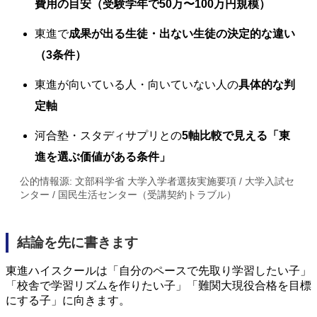
費用の目安（受験学年で50万〜100万円規模）
東進で
成果が出る生徒・出ない生徒の決定的な違い
（3条件）
東進が向いている人・向いていない人の
具体的な判
定軸
河合塾・スタディサプリとの
5軸比較で見える「東
進を選ぶ価値がある条件」
公的情報源: 文部科学省 大学入学者選抜実施要項 / 大学入試セ
ンター / 国民生活センター（受講契約トラブル）
結論を先に書きます
東進ハイスクールは「自分のペースで先取り学習したい子」
「校舎で学習リズムを作りたい子」「難関大現役合格を目標
にする子」に向きます。