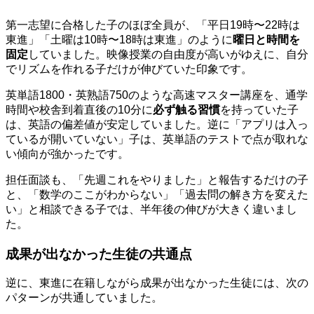
第一志望に合格した子のほぼ全員が、「平日19時〜22時は
東進」「土曜は10時〜18時は東進」のように
曜日と時間を
固定
していました。映像授業の自由度が高いがゆえに、自分
でリズムを作れる子だけが伸びていた印象です。
英単語1800・英熟語750のような高速マスター講座を、通学
時間や校舎到着直後の10分に
必ず触る習慣
を持っていた子
は、英語の偏差値が安定していました。逆に「アプリは入っ
ているが開いていない」子は、英単語のテストで点が取れな
い傾向が強かったです。
担任面談も、「先週これをやりました」と報告するだけの子
と、「数学のここがわからない」「過去問の解き方を変えた
い」と相談できる子では、半年後の伸びが大きく違いまし
た。
成果が出なかった生徒の共通点
逆に、東進に在籍しながら成果が出なかった生徒には、次の
パターンが共通していました。