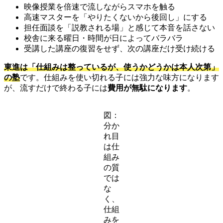
映像授業を倍速で流しながらスマホを触る
高速マスターを「やりたくないから後回し」にする
担任面談を「説教される場」と感じて本音を話さない
校舎に来る曜日・時間が日によってバラバラ
受講した講座の復習をせず、次の講座だけ受け続ける
東進は「仕組みは整っているが、使うかどうかは本人次第」
の塾
です。仕組みを使い切れる子には強力な味方になります
が、流すだけで終わる子には
費用が無駄になります
。
図：
分か
れ目
は仕
組み
の質
では
な
く、
仕組
みを