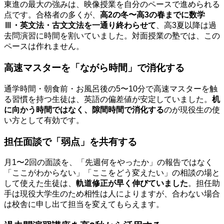
東進の最大の強みは、映像授業を自分のペースで進められる
点です。合格者の多くが、
高2の冬〜高3の春までに数学
Ⅲ・英文法・古文文法を一通り終わらせて
、高3夏以降は過
去問演習に時間を割いていました。対面授業の塾では、この
ペースは作れません。
高速マスターを「ながら時間」で消化する
通学時間・朝食前・お風呂後の5〜10分で高速マスターを触
る習慣を持つ生徒は、英語の偏差値が安定していました。
机
に向かう時間ではなく、隙間時間で消化する
のが現役生の使
い方として有効です。
担任面談で「弱点」を共有する
月1〜2回の面談を、「先週何をやったか」の報告ではなく
「ここがわからない」「ここをどう変えたい」の相談の場と
して使えた生徒は、
軌道修正が早く伸びていました
。担任助
手は現役大学生のため相性は人によりますが、合わない場合
は校舎に申し出て担当を変えてもらえます。