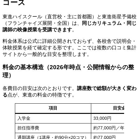
コース
東進ハイスクール（直営校・主に首都圏）と東進衛星予備校
（フランチャイズ展開・全国）は、
同じカリキュラム・同じ
講師の映像授業を受講できます
。
料金体系は公式に詳細公開されておらず、各校舎で説明会・
体験授業を経て確定する形です。ここでは複数の口コミ集計
サイトから一般的な目安を整理します。
料金の基本構造（2026年時点・公開情報からの整
理）
各費目の目安は次のとおりです。
講座数で総額が大きく変わ
る
点が、東進の料金の特徴です。
項目
目安金額
入学金
33,000円
担任指導費
約77,000円／年
通期講座（1講座・約90分×20コマ）
約77,000円