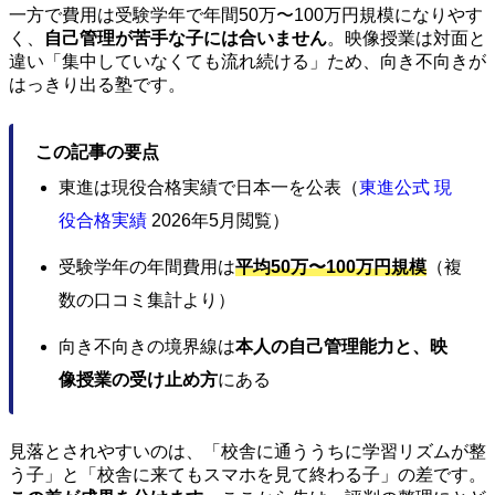
一方で費用は受験学年で年間50万〜100万円規模になりやす
く、
自己管理が苦手な子には合いません
。映像授業は対面と
違い「集中していなくても流れ続ける」ため、向き不向きが
はっきり出る塾です。
この記事の要点
東進は現役合格実績で日本一を公表（
東進公式 現
役合格実績
2026年5月閲覧）
受験学年の年間費用は
平均50万〜100万円規模
（複
数の口コミ集計より）
向き不向きの境界線は
本人の自己管理能力と、映
像授業の受け止め方
にある
見落とされやすいのは、「校舎に通ううちに学習リズムが整
う子」と「校舎に来てもスマホを見て終わる子」の差です。