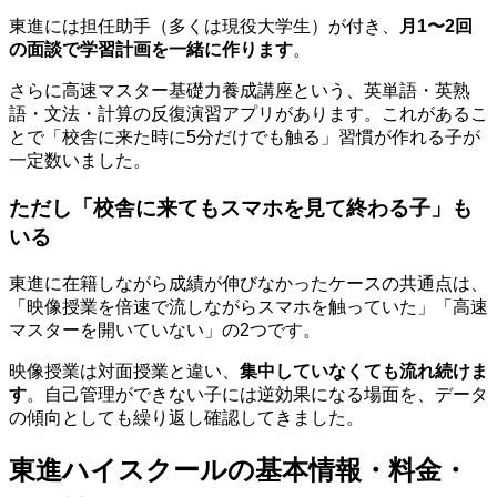
東進には担任助手（多くは現役大学生）が付き、
月1〜2回
の面談で学習計画を一緒に作ります
。
さらに高速マスター基礎力養成講座という、英単語・英熟
語・文法・計算の反復演習アプリがあります。これがあるこ
とで「校舎に来た時に5分だけでも触る」習慣が作れる子が
一定数いました。
ただし「校舎に来てもスマホを見て終わる子」も
いる
東進に在籍しながら成績が伸びなかったケースの共通点は、
「映像授業を倍速で流しながらスマホを触っていた」「高速
マスターを開いていない」の2つです。
映像授業は対面授業と違い、
集中していなくても流れ続けま
す
。自己管理ができない子には逆効果になる場面を、データ
の傾向としても繰り返し確認してきました。
東進ハイスクールの基本情報・料金・