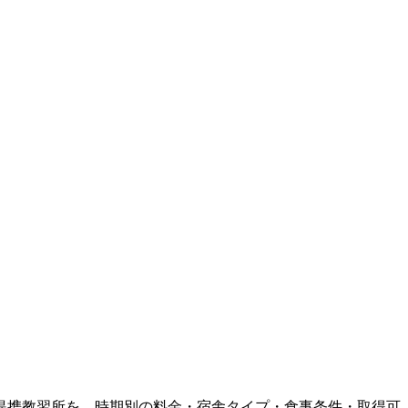
提携教習所を、時期別の料金・宿舎タイプ・食事条件・取得可