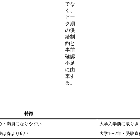
でな
く、
ピー
ク期
の供
給制
約と
事前
確認
不足
に由
来す
る。
特徴
め・満員になりやすい
大学入学前に取りき
肢は春より広い
大学1〜2年・受験