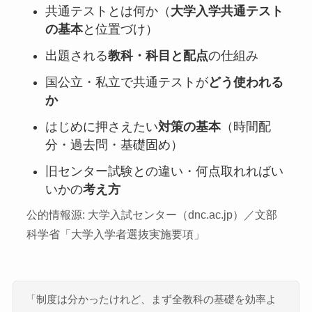
共通テストとは何か（
大学入学共通テスト
の基本
と位置づけ）
出題される
教科・科目と配点
の仕組み
国公立・私立で共通テストが
どう使われる
か
はじめに押さえたい
対策の基本
（時間配
分・過去問・基礎固め）
旧センター試験との違い・何点取れればい
いかの
考え方
公的情報源: 大学入試センター（dnc.ac.jp）／文部
科学省「大学入学者選抜実施要項」
「制度は分かったけれど、まず全教科の基礎を効率よ