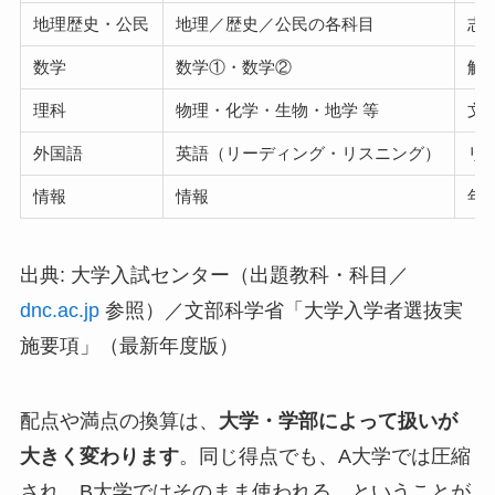
地理歴史・公民
地理／歴史／公民の各科目
志
数学
数学①・数学②
解
理科
物理・化学・生物・地学 等
文
外国語
英語（リーディング・リスニング）
リ
情報
情報
年
出典: 大学入試センター（出題教科・科目／
dnc.ac.jp
参照）／文部科学省「大学入学者選抜実
施要項」（最新年度版）
配点や満点の換算は、
大学・学部によって扱いが
大きく変わります
。同じ得点でも、A大学では圧縮
され、B大学ではそのまま使われる、ということが