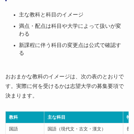
主な教科と科目のイメージ
満点・配点は科目や大学によって扱いが変
わる
新課程に伴う科目の変更点は公式で確認す
る
おおまかな教科のイメージは、次の表のとおりで
す。実際に何を受けるかは志望大学の募集要項で
決まります。
教科
主な科目
特
国語
国語（現代文・古文・漢文）
長