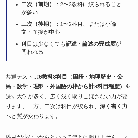
二次（前期）
：2〜3教科に絞られること
が多い
二次（後期）
：1〜2科目、または小論
文・面接が中心
科目は少なくても
記述・論述の完成度
が
問われる
共通テストは
6教科8科目（国語・地理歴史・公
民・数学・理科・外国語の枠から計8科目程度）
を
課す大学が多く、広く浅く取りこぼさない力が要
ります。一方、二次は科目が絞られ、
深く書く力
へと質が変わります。
科目が少ないからといって楽とは限りません。マ