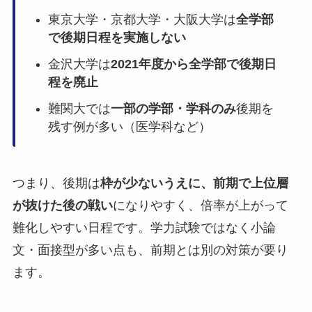
東京大学・京都大学・大阪大学は
全学部
で後期日程を実施しない
金沢大学は
2021年度から全学部で後期日
程を廃止
難関大では
一部の学部・学科のみ
後期を
残す例が多い（医学科など）
つまり、後期は
枠が少ないうえに、前期で上位層
が抜けた後の戦い
になりやすく、倍率が上がって
難化しやすい日程です。学力試験ではなく小論
文・面接型が多い点も、前期とは別の対策が要り
ます。