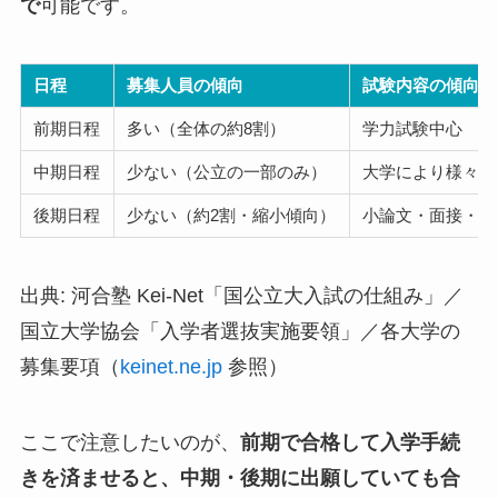
で
可能です。
日程
募集人員の傾向
試験内容の傾向
前期日程
多い（全体の約8割）
学力試験中心
中期日程
少ない（公立の一部のみ）
大学により様々
後期日程
少ない（約2割・縮小傾向）
小論文・面接・総
出典: 河合塾 Kei-Net「国公立大入試の仕組み」／
国立大学協会「入学者選抜実施要領」／各大学の
募集要項（
keinet.ne.jp
参照）
ここで注意したいのが、
前期で合格して入学手続
きを済ませると、中期・後期に出願していても合