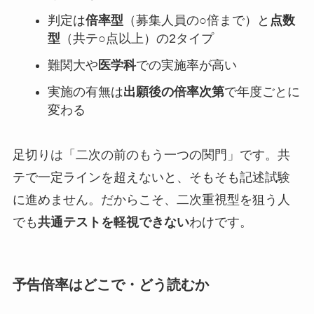
判定は
倍率型
（募集人員の○倍まで）と
点数
型
（共テ○点以上）の2タイプ
難関大や
医学科
での実施率が高い
実施の有無は
出願後の倍率次第
で年度ごとに
変わる
足切りは「二次の前のもう一つの関門」です。共
テで一定ラインを超えないと、そもそも記述試験
に進めません。だからこそ、二次重視型を狙う人
でも
共通テストを軽視できない
わけです。
予告倍率はどこで・どう読むか