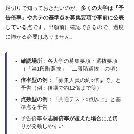
足切りで知っておきたいのが、
多くの大学は「予
告倍率」や共テの基準点を募集要項で事前に公表
している
点です。出願前に確認できるので、過度
に怖がる必要はありません。
確認場所
：各大学の募集要項・選抜要項
（「第1段階選抜」「二段階選抜」の項）
倍率型の例
：「募集人員の約○倍まで」と
予告（例：後期で約12倍まで等）
点数型の例
：「共通テスト○点以上」と基
準点を予告
予告倍率を
志願倍率が超えた場合
に足切
りが発動しやすい