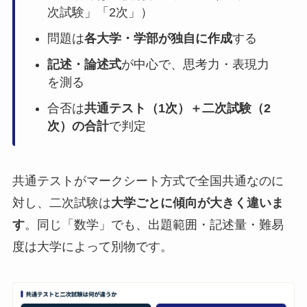
次試験」「2次」）
問題は
各大学・学部が独自に作成
する
記述・論述式
が中心で、思考力・表現力
を測る
合否は
共通テスト（1次）＋二次試験（2
次）の合計
で判定
共通テストがマークシート方式で全国共通なのに
対し、二次試験は
大学ごとに傾向が大きく違いま
す
。同じ「数学」でも、出題範囲・記述量・難易
度は大学によって別物です。