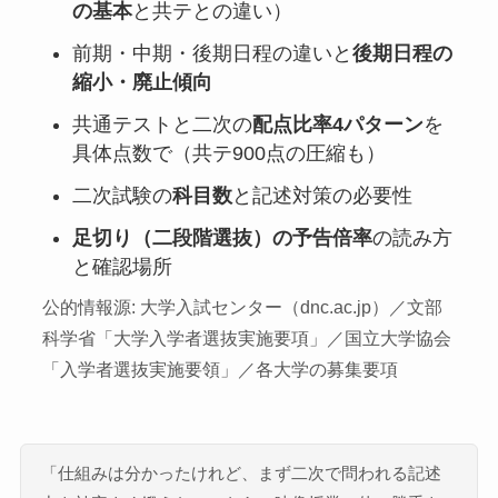
の基本
と共テとの違い）
前期・中期・後期日程の違いと
後期日程の
縮小・廃止傾向
共通テストと二次の
配点比率4パターン
を
具体点数で（共テ900点の圧縮も）
二次試験の
科目数
と記述対策の必要性
足切り（二段階選抜）の予告倍率
の読み方
と確認場所
公的情報源: 大学入試センター（dnc.ac.jp）／文部
科学省「大学入学者選抜実施要項」／国立大学協会
「入学者選抜実施要領」／各大学の募集要項
「仕組みは分かったけれど、まず二次で問われる記述