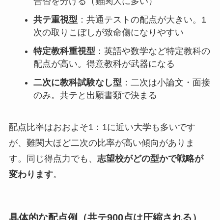
合否を分ける（難関大に多い）
共テ重視型
：共通テストの配点が大きい。1
次の取りこぼしが致命傷になりやすい
特定教科重視型
：英語や数学など特定教科の
配点が高い。得意教科が武器になる
二次に教科試験なし型
：二次は小論文・面接
のみ。共テと出願書類で決まる
配点比率はおおよそ1：1に近い大学も多いです
が、難関大ほど二次の比率が高い傾向がありま
す。同じ得点力でも、
志望校がどの型かで戦略が
変わります
。
具体的な配点例（共テ900点は圧縮される）