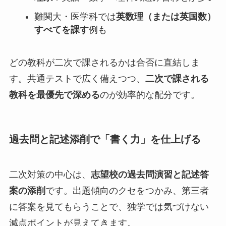
難関大・医学科では
英数理（または英国数）
すべてを課す
例も
どの教科が二次で課されるかは合否に直結しま
す。共通テストで広く備えつつ、
二次で課される
教科を最優先で深める
のが効率的な配分です。
過去問と記述添削で「書く力」を仕上げる
二次対策の中心は、
志望校の過去問演習と記述答
案の添削
です。出題傾向のクセをつかみ、第三者
に答案を見てもらうことで、独学では気づけない
減点ポイントが見えてきます。