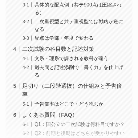
具体的な配点例（共テ900点は圧縮され
る）
二次重視型と共テ重視型では戦略が逆に
なる
配点は学部・年度で変わる
二次試験の科目数と記述対策
文系・理系で課される教科が違う
過去問と記述添削で「書く力」を仕上げ
る
足切り（二段階選抜）の仕組みと予告倍
率
予告倍率はどこで・どう読むか
よくある質問（FAQ）
Q1：国公立の二次試験は何科目ですか？
Q2：前期と後期はどちらが受かりやすい