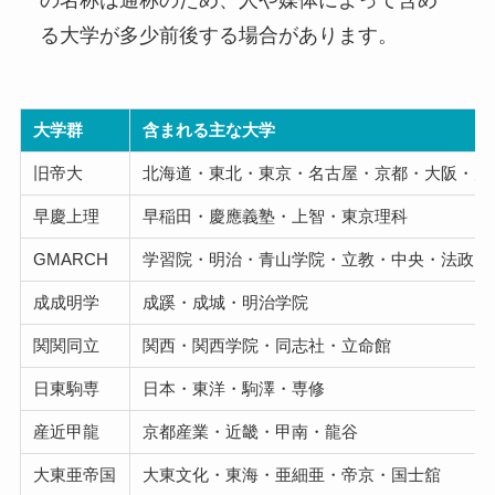
る大学が多少前後する場合があります。
大学群
含まれる主な大学
旧帝大
北海道・東北・東京・名古屋・京都・大阪・九
早慶上理
早稲田・慶應義塾・上智・東京理科
GMARCH
学習院・明治・青山学院・立教・中央・法政
成成明学
成蹊・成城・明治学院
関関同立
関西・関西学院・同志社・立命館
日東駒専
日本・東洋・駒澤・専修
産近甲龍
京都産業・近畿・甲南・龍谷
大東亜帝国
大東文化・東海・亜細亜・帝京・国士舘