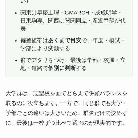
い）
関東は早慶上理・GMARCH・成成明学・
日東駒専、関西は関関同立・産近甲龍が代
表
偏差値帯は
あくまで目安
で、年度・模試・
学部により変動する
群でアタリをつけ、最後は学部・校風・立
地・進路で
個別に判断
する
大学群は、志望校を面でとらえて併願バランスを
取るのに役立ちます。一方で、同じ群でも大学・
学部ごとの違いは大きいため、群名だけで決めず
に、最後は一校ずつ比べて選ぶのが現実的です。