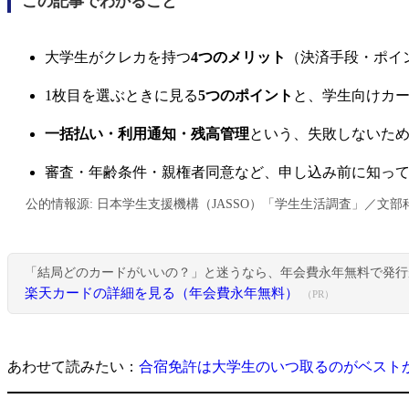
この記事でわかること
大学生がクレカを持つ
4つのメリット
（決済手段・ポイ
1枚目を選ぶときに見る
5つのポイント
と、学生向けカ
一括払い・利用通知・残高管理
という、失敗しないた
審査・年齢条件・親権者同意など、申し込み前に知っ
公的情報源: 日本学生支援機構（JASSO）「学生生活調査」／文
「結局どのカードがいいの？」と迷うなら、年会費永年無料で発行
楽天カードの詳細を見る（年会費永年無料）
（PR）
あわせて読みたい：
合宿免許は大学生のいつ取るのがベスト