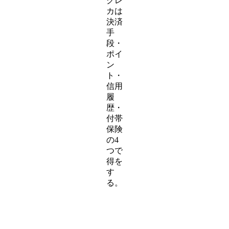
クレ
カは
決済
手
段・
ポイ
ン
ト・
信用
履
歴・
付帯
保険
の4
つで
得を
す
る。