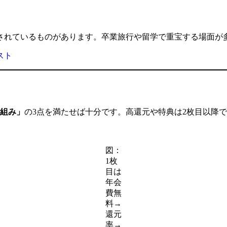
されているものがあります。卒業旅行や留学で重宝する場面が
スト
組み」
の3点を満たせば十分です。高還元や特典は2枚目以降
図：
1枚
目は
年会
費無
料→
還元
率→