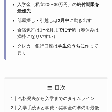
入学金（私立20〜30万円）の
納付期限を
最優先
部屋探し・引越しは
2月中
に動き出す
合宿免許は
1〜2月までに予約
（春休みは
満枠になりやすい）
クレカ・銀行口座は
学生のうちに
作って
おく
目次
合格発表から入学までのタイムライン
入学手続きと学費・奨学金の準備を最優