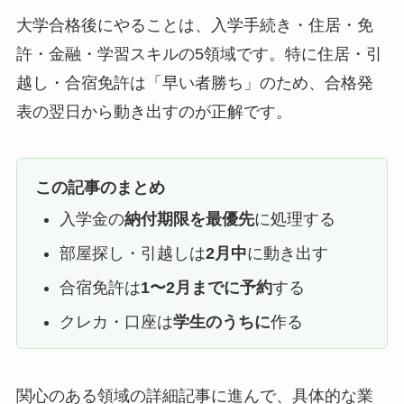
大学合格後にやることは、入学手続き・住居・免
許・金融・学習スキルの5領域です。特に住居・引
越し・合宿免許は「早い者勝ち」のため、合格発
表の翌日から動き出すのが正解です。
この記事のまとめ
入学金の
納付期限を最優先
に処理する
部屋探し・引越しは
2月中
に動き出す
合宿免許は
1〜2月までに予約
する
クレカ・口座は
学生のうちに
作る
関心のある領域の詳細記事に進んで、具体的な業