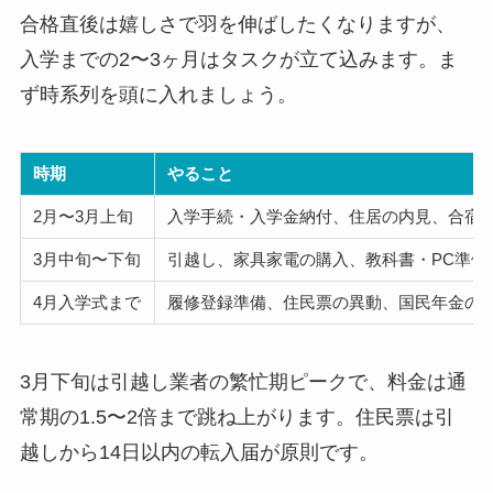
合格直後は嬉しさで羽を伸ばしたくなりますが、
入学までの2〜3ヶ月はタスクが立て込みます。ま
ず時系列を頭に入れましょう。
時期
やること
2月〜3月上旬
入学手続・入学金納付、住居の内見、合宿
3月中旬〜下旬
引越し、家具家電の購入、教科書・PC準備
4月入学式まで
履修登録準備、住民票の異動、国民年金の
3月下旬は引越し業者の繁忙期ピークで、料金は通
常期の1.5〜2倍まで跳ね上がります。住民票は引
越しから14日以内の転入届が原則です。