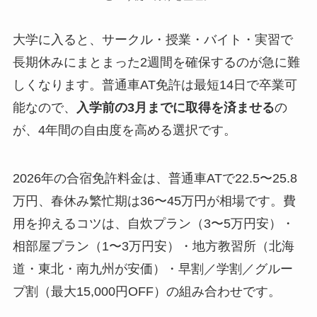
大学に入ると、サークル・授業・バイト・実習で
長期休みにまとまった2週間を確保するのが急に難
しくなります。普通車AT免許は最短14日で卒業可
能なので、
入学前の3月までに取得を済ませる
の
が、4年間の自由度を高める選択です。
2026年の合宿免許料金は、普通車ATで22.5〜25.8
万円、春休み繁忙期は36〜45万円が相場です。費
用を抑えるコツは、自炊プラン（3〜5万円安）・
相部屋プラン（1〜3万円安）・地方教習所（北海
道・東北・南九州が安価）・早割／学割／グルー
プ割（最大15,000円OFF）の組み合わせです。