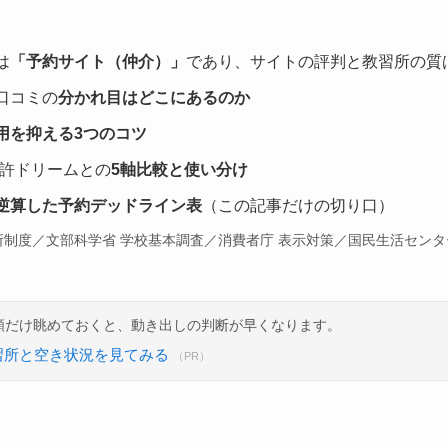
は
「予約サイト（仲介）」
であり、サイトの評判と教習所の質
口コミの
分かれ目はどこにあるのか
用を抑える3つのコツ
免許ドリームとの
5軸比較と使い分け
逆算した予約デッドライン表
（この記事だけの切り口）
習所制度／文部科学省 学校基本調査／消費者庁 表示対策／国民生活センタ
額だけ眺めておくと、動き出しの判断が早くなります。
習所と空き状況を見てみる
（PR）