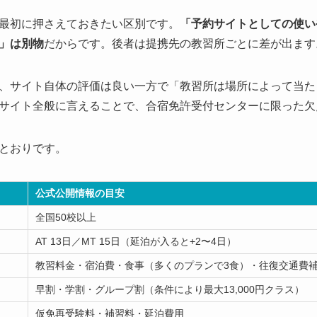
最初に押さえておきたい区別です。
「予約サイトとしての使い
」は別物
だからです。後者は提携先の教習所ごとに差が出ます
、サイト自体の評価は良い一方で「教習所は場所によって当た
サイト全般に言えることで、合宿免許受付センターに限った欠
とおりです。
公式公開情報の目安
全国50校以上
AT 13日／MT 15日（延泊が入ると+2〜4日）
教習料金・宿泊費・食事（多くのプランで3食）・往復交通費
早割・学割・グループ割（条件により最大13,000円クラス）
仮免再受験料・補習料・延泊費用