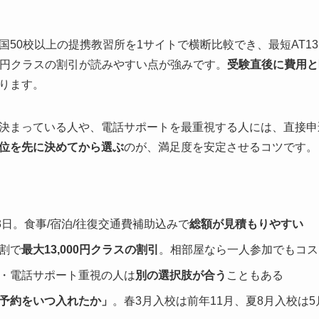
50校以上の提携教習所を1サイトで横断比較でき、最短AT13
00円クラスの割引が読みやすい点が強みです。
受験直後に費用と
ります。
決まっている人や、電話サポートを最重視する人には、直接申
位を先に決めてから選ぶ
のが、満足度を安定させるコツです。
3日。食事/宿泊/往復交通費補助込みで
総額が見積もりやすい
割で
最大13,000円クラスの割引
。相部屋なら一人参加でもコス
・電話サポート重視の人は
別の選択肢が合う
こともある
予約をいつ入れたか」
。春3月入校は前年11月、夏8月入校は