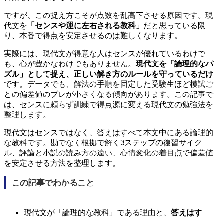
ですが、この捉え方こそが点数を乱高下させる原因です。現
代文を
「センスや運に左右される教科」
だと思っている限
り、本番で得点を安定させるのは難しくなります。
実際には、現代文が得意な人はセンスが優れているわけで
も、心が豊かなわけでもありません。
現代文を「論理的なパ
ズル」として捉え、正しい解き方のルールを守っているだけ
です。データでも、解法の手順を固定した受験生ほど模試ご
との偏差値のブレが小さくなる傾向があります。この記事で
は、センスに頼らず訓練で得点源に変える現代文の勉強法を
整理します。
現代文はセンスではなく、答えはすべて本文中にある論理的
な教科です。勘でなく根拠で解く3ステップの復習サイク
ル、評論と小説の読み方の違い、心情変化の着目点で偏差値
を安定させる方法を整理します。
この記事でわかること
現代文が「論理的な教科」である理由と、
答えはす