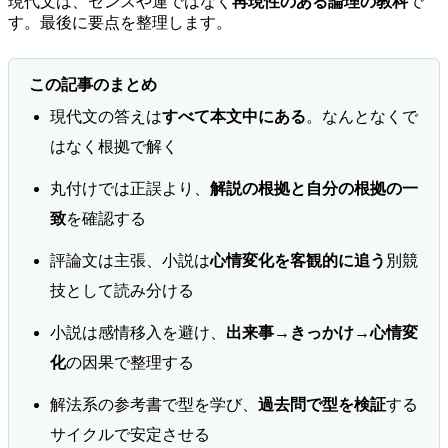
現代文は、センスや運ではなく
再現性のある論理の教科
で
す。最後に要点を整理します。
この記事のまとめ
現代文の答えは
すべて本文中にある
。なんとなくで
はなく根拠で解く
丸付けでは正誤より、
解説の根拠と自分の根拠の一
致
を確認する
評論文は主張、小説は
心情変化を客観的に追う
別競
技として読み分ける
小説は感情移入を避け、
出来事→きっかけ→心情変
化
の因果で整理する
解法系の参考書で型を学び、
過去問で型を検証
する
サイクルで安定させる