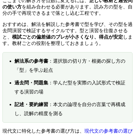
ここまでの解き方を点数に変えるには、
正しい教材と過去問
の使い方
を組み合わせる必要があります。読み方の型を、自
分の手で再現できるまで落とし込む工程です。
おすすめは、解法を解説した参考書で型を学び、その型を過
去問演習で検証するサイクルです。型と演習を往復させる
と、
模試ごとの偏差値のブレが小さくなり、得点が安定
しま
す。教材ごとの役割を整理しておきましょう。
解法系の参考書
：選択肢の切り方・根拠の探し方の
「型」を学ぶ起点
過去問・問題集
：学んだ型を実際の入試形式で検証
する演習の場
記述・要約練習
：本文の論理を自分の言葉で再構成
し、読解の精度を測る
現代文に特化した参考書の選び方は、
現代文の参考書の選び