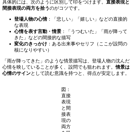
具体的には、次のように区別して印をつけます。
直接表現と
間接表現の両方を拾う
のがコツです。
登場人物の心情
：「悲しい」「嬉しい」などの直接的
な表現
心情を表す言動・情景
：「うつむいた」「雨が降って
きた」などの間接的な描写
変化のきっかけ
：ある出来事やセリフ（ここが設問の
核になりやすい）
「雨が降ってきた」のような情景描写は、登場人物の沈んだ
心情を映していることが多く、設問でも狙われます。
情景は
心情のサイン
として読む意識を持つと、得点が安定します。
図：
直接
表現
と間
接表
現の
両方