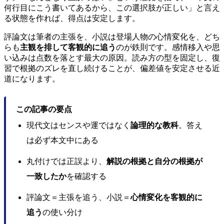
何行目にこう書いてあるから、この選択肢が正しい」と言え
る状態を作れば、得点は安定します。
評論文は筆者の主張を、小説は登場人物の心情変化を、どち
らも
主観を排して客観的に追う
のが鉄則です。感情移入や思
い込みは点数を落とす最大の原因。読み方の型を固定し、復
習で根拠のズレを直し続けることが、偏差値を安定させる近
道になります。
この記事の要点
現代文はセンスや運ではなく
論理的な教科
。答え
は必ず本文中にある
丸付けでは正誤より、
解説の根拠と自分の根拠が
一致したか
を確認する
評論文＝主張を追う、小説＝
心情変化を客観的に
追う
の使い分け