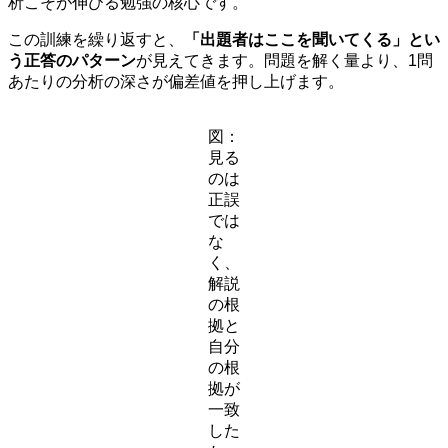
析こそが伸びる勉強の核心です。
この訓練を繰り返すと、
「出題者はここを聞いてくる」とい
う正答のパターン
が見えてきます。問題を解く量より、1問
あたりの分析の深さが偏差値を押し上げます。
図：
見る
のは
正誤
では
な
く、
解説
の根
拠と
自分
の根
拠が
一致
した