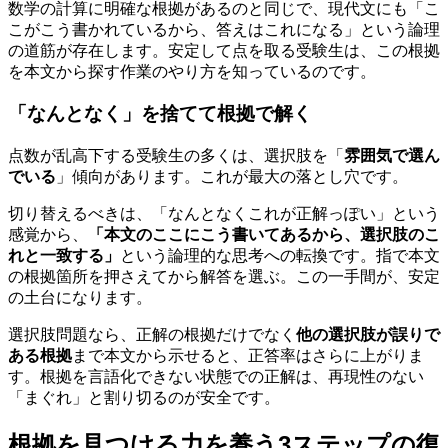
数学の計算に明確な根拠があるのと同じで、現代文にも「こ
こがこう書かれているから、答えはこれになる」という論理
の道筋が存在します。安定して点を取る受験生は、この根拠
を本文から探す作業のやり方を知っているのです。
「なんとなく」を捨てて根拠で解く
点数が乱高下する受験生の多くは、選択肢を「
雰囲気で選ん
でいる
」傾向があります。これが最大の落とし穴です。
切り替えるべきは、「なんとなくこれが正解っぽい」という
感覚から、
「本文のここにこう書いてあるから、選択肢のこ
れと一致する」
という論理的な思考への転換です。指で本文
の根拠箇所を押さえてから解答を選ぶ。この一手間が、安定
の土台になります。
選択肢問題なら、正解の根拠だけでなく
他の選択肢が誤りで
ある根拠
まで本文から示せると、正答率はさらに上がりま
す。根拠を言語化できない状態での正解は、再現性のない
「まぐれ」と割り切るのが安全です。
根拠を見つける力を養う3ステップの復