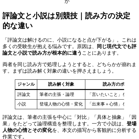
か
評論文と小説は別競技｜読み方の決定
的な違い
「評論文は解けるのに、小説になると点が下がる」。これは
多くの受験生が抱える悩みです。原因は、
同じ現代文でも評
論文と小説で読み方が根本的に違う
ことにあります。
両者を同じ読み方で処理しようとすると、どちらかが崩れま
す。まずは読み解く対象の違いを押さえましょう。
ジャンル
読み解く対象
読み方のポイント
評論文
筆者の主張・論理
「言いたいこと」を論理
小説
登場人物の心情・変化
「出来事＋心情」を客観
評論文は、筆者の主張を中心に「対比」「具体と抽象」「因
果」をたどって論理構造を整理します。一方で小説は、
登場
人物の心情とその変化
を、本文の描写から客観的に分析する
作業です。