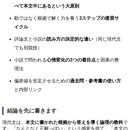
べて本文中にあるという大原則
勘ではなく根拠で解く力を養う
3ステップの復習サ
イクル
評論文と小説の
読み方の決定的な違い
（同じ現代文
でも別競技）
小説で問われる
心情変化の3つの着目点
と因果の整
理法
偏差値を安定させるための
過去問・参考書の使い方
と内部リンク
結論を先に書きます
現代文は、
本文に書かれた根拠から答えを導く論理の教科
で
す。「なんとなく正解っぽい」という感覚を捨て、「本文の