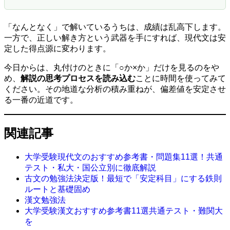
「なんとなく」で解いているうちは、成績は乱高下します。
一方で、正しい解き方という武器を手にすれば、現代文は安
定した得点源に変わります。
今日からは、丸付けのときに「○か×か」だけを見るのをや
め、
解説の思考プロセスを読み込む
ことに時間を使ってみて
ください。その地道な分析の積み重ねが、偏差値を安定させ
る一番の近道です。
関連記事
大学受験現代文のおすすめ参考書・問題集11選！共通
テスト・私大・国公立別に徹底解説
古文の勉強法決定版！最短で「安定科目」にする鉄則
ルートと基礎固め
漢文勉強法
大学受験漢文おすすめ参考書11選共通テスト・難関大
を